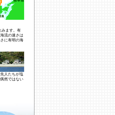
生みます。有
れ海流の速さは
まさに有明の海
先人たちが塩
て偶然ではない