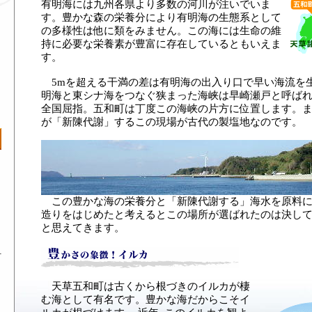
有明海には九州各県より多数の河川が注いでいま
す。豊かな森の栄養分により有明海の生態系として
の多様性は他に類をみません。この海には生命の維
持に必要な栄養素が豊富に存在しているともいえま
す。
5mを超える干満の差は有明海の出入り口で早い海流を
明海と東シナ海をつなぐ狭まった海峡は早崎瀬戸と呼ば
全国屈指。五和町は丁度この海峡の片方に位置します。
が「新陳代謝」するこの現場が古代の製塩地なのです。
この豊かな海の栄養分と「新陳代謝する」海水を原料に
造りをはじめたと考えるとこの場所が選ばれたのは決し
と思えてきます。
町
天草五和町は古くから根づきのイルカが棲
む海として有名です。豊かな海だからこそイ