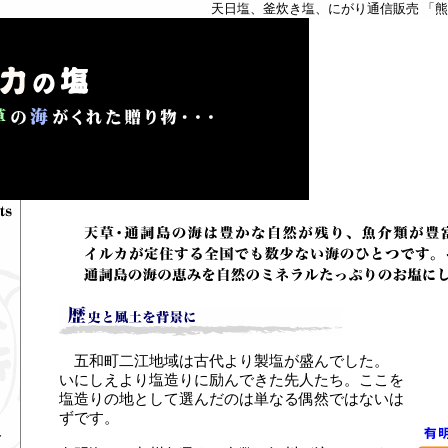
天日塩、釜炊き塩、にがり通信販売 「
五和町二江地域は古代より製塩が盛んでした。
いにしえより塩造りに励んできた先人たち。ここを
塩造りの地として選んだのは単なる偶然ではないは
ずです。