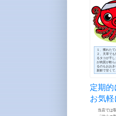
１、獲れたて
２、天草でも
るタコが干し
が肉質が軟ら
るのもおおき
新鮮で甘くて
定期的
お気軽
当店では