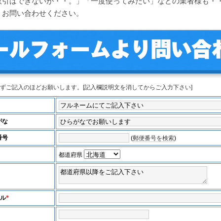
取引はできないが・・。」「一度使ってみたい」などの業者様も・
くお問い合わせください。
ずご記入のほどお願いします。[記入欄説明文を消してからご入力下さい]
がな
番号
(
郵便番号を検索
)
都道府県
ール
*