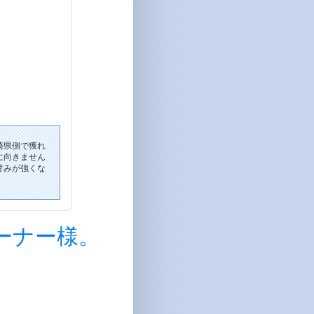
崎県側で獲れ
に向きません
甘みが強くな
ーナー様。
。