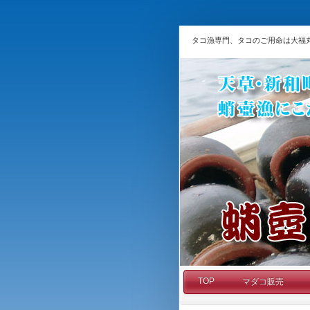
タコ漁専門、タコのご用命は大福
TOP
マダコ販売