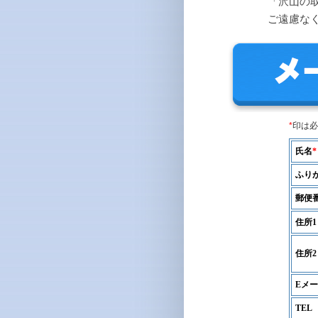
「沢山の
ご遠慮な
*
印は必
氏名
*
ふり
郵便
住所1
住所2
Eメ
TEL